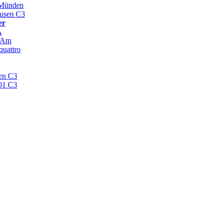
Münden
usen C3
er
A
sAm
quattro
len C3
01 C3