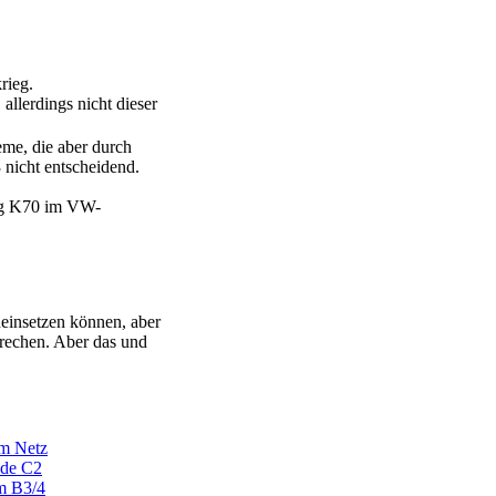
rieg.
llerdings nicht dieser
me, die aber durch
 nicht entscheidend.
ung K70 im VW-
einsetzen können, aber
brechen. Aber das und
m Netz
ude C2
m B3/4