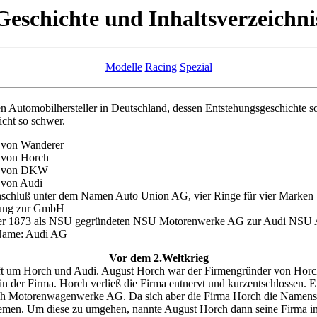
Geschichte und Inhaltsverzeichni
Modelle
Racing
Spezial
n Automobilhersteller in Deutschland, dessen Entstehungsgeschichte so
nicht so schwer.
 von Wanderer
 von Horch
g von DKW
 von Audi
chluß unter dem Namen Auto Union AG, vier Ringe für vier Marken
ung zur GmbH
der 1873 als NSU gegründeten NSU Motorenwerke AG zur Audi NSU
 Name: Audi AG
Vor dem 2.Weltkrieg
oft um Horch und Audi. August Horch war der Firmengründer von Horc
n der Firma. Horch verließ die Firma entnervt und kurzentschlossen. 
ch Motorenwagenwerke AG. Da sich aber die Firma Horch die Namensre
lemen. Um diese zu umgehen, nannte August Horch dann seine Firma i