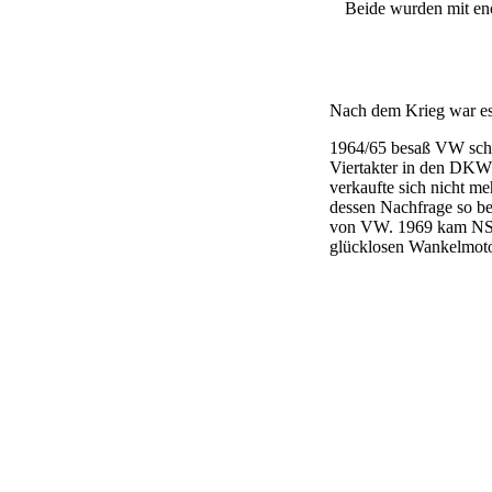
Beide wurden mit eno
Nach dem Krieg war es
1964/65 besaß VW scho
Viertakter in den DKW 
verkaufte sich nicht m
dessen Nachfrage so bef
von VW. 1969 kam NSU 
glücklosen Wankelmoto