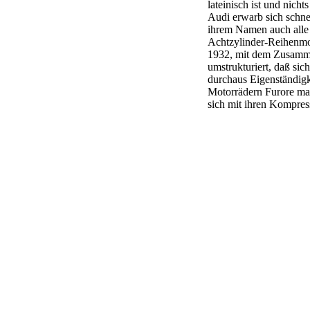
lateinisch ist und nich
Audi erwarb sich schne
ihrem Namen auch alle 
Achtzylinder-Reihenmot
1932, mit dem Zusammen
umstrukturiert, daß si
durchaus Eigenständigk
Motorrädern Furore mac
sich mit ihren Kompres