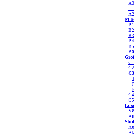
A
T
A
Mitt
B1
B2
B3
B4
B5
B6
Gro
C1
C2
C
P
C4
C5
Lux
V
A
Stud
Au
Al