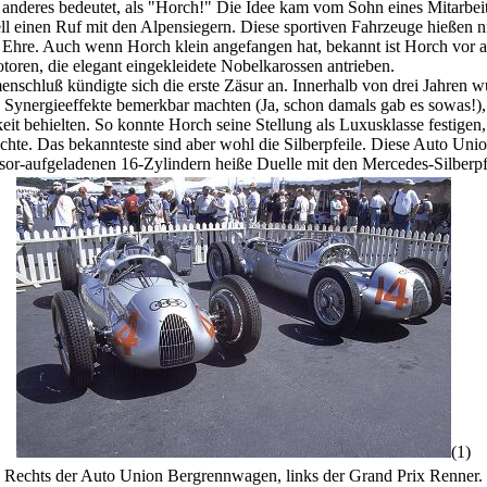
ts anderes bedeutet, als "Horch!" Die Idee kam vom Sohn eines Mitarbeit
ll einen Ruf mit den Alpensiegern. Diese sportiven Fahrzeuge hießen ni
Ehre. Auch wenn Horch klein angefangen hat, bekannt ist Horch vor al
oren, die elegant eingekleidete Nobelkarossen antrieben.
schluß kündigte sich die erste Zäsur an. Innerhalb von drei Jahren 
ch Synergieeffekte bemerkbar machten (Ja, schon damals gab es sowas!)
eit behielten. So konnte Horch seine Stellung als Luxusklasse festig
hte. Das bekannteste sind aber wohl die Silberpfeile. Diese Auto Uni
sor-aufgeladenen 16-Zylindern heiße Duelle mit den Mercedes-Silberpf
(1)
Rechts der Auto Union Bergrennwagen, links der Grand Prix Renner.