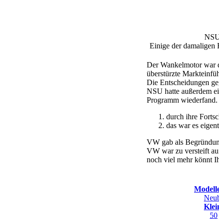
NSU 
Einige der damaligen 
Der Wankelmotor war d
überstürzte Markteinfü
Die Entscheidungen gege
NSU hatte außerdem ein
Programm wiederfand. I
durch ihre Fortsc
das war es eigent
VW gab als Begründung
VW war zu versteift au
noch viel mehr könnt I
Modell
Neu
Klei
50