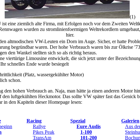
(1)
ist eine ziemlich alte Firma, mit Erfolgen noch vor dem Zweiten Weltk
Rennwagen wurden zu stromlinienfoermigen Weltrekordlern umgebaut, a
hier.
en altmodischen VW-Leuten ein Dorn im Auge. Sicher, er hatte Proble
hrung begründbar waren. Der hohe Verbrauch waren bis zur Ölkrise '73
n den Wankel stellten sich so als richtig heraus.
e viertürige Limousine entwickelt, die sich jetzt unter der Bezeichn
hr schnelles Ende wurde besiegelt
hrittlichkeit (Platz, wassergekühlter Motor)
lich schon.
 den hohen Verbrauch an. Naja, man hätte ja einen anderen Motor hin
f den luftgekühlten Heckmotor. Das sollte VW später fast das Genick 
hr in den Kapiteln dieser Homepage lesen:
e
Racing
Spezial
Galerien
beginn
Rallye
Eure Audis
Aus de
n
Pikes Peak
1-100
Steinh
TransAm
101-200
Bochu