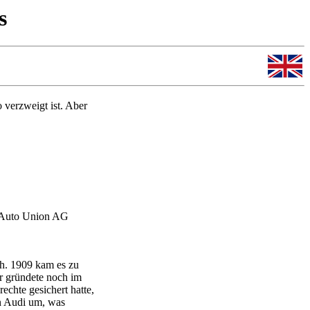
s
 verzweigt ist. Aber
 Auto Union AG
h. 1909 kam es zu
Er gründete noch im
chte gesichert hatte,
n Audi um, was